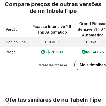
Compare preços de outras versões
de
na tabela Fipe
Grand Picass
Picasso Intensive 1.6
Intensive 7l 1.6 
Versão
Thp Automatico
Automatico
Código Fipe
011160-0
011168-6
Preço
R$ 76.683
R$ 84.876
Mais detalhes
Versão pesquisada
Ofertas similares de
na Tabela Fipe
Foto 360º