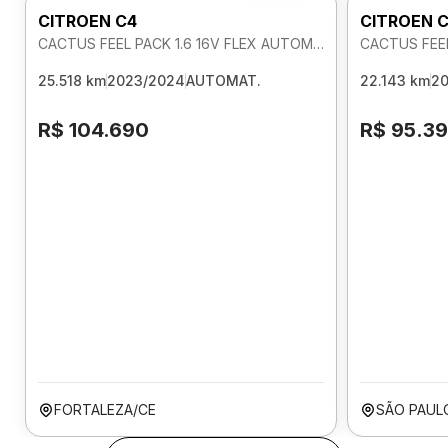
CITROEN C4
CITROEN 
CACTUS FEEL PACK 1.6 16V FLEX AUTOMATICO
CACTUS FEEL
25.518 km
2023/2024
AUTOMAT.
22.143 km
2
R$ 104.690
R$ 95.3
FORTALEZA/CE
SÃO PAUL