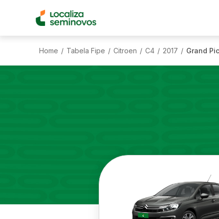
Home
Tabela Fipe
Citroen
C4
2017
Grand Pic
/
/
/
/
/