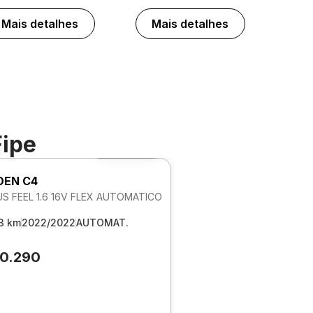
Mais detalhes
Mais detalhes
Fipe
Foto 360º
OEN C4
S FEEL 1.6 16V FLEX AUTOMATICO
3 km
2022/2022
AUTOMAT.
80.290