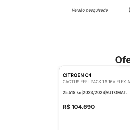
Versão pesquisada
Ofe
Fo
CITROEN C4
25.518 km
2023/2024
AUTOMAT.
R$ 104.690