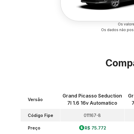
Os valor
Os dados não poss
Compa
Grand Picasso Seduction
Gr
Versão
7l 1.6 16v Automatico
Código Fipe
011167-8
Preço
R$ 75.772