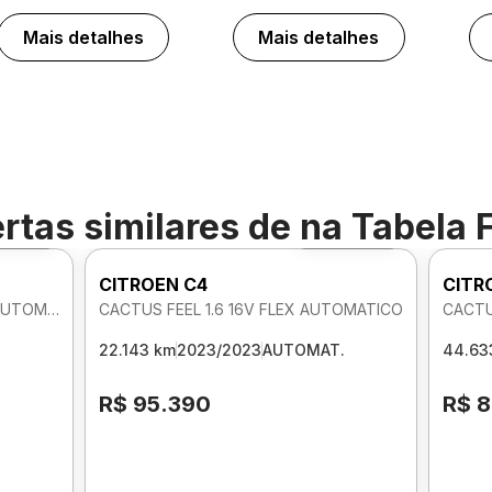
Mais detalhes
Mais detalhes
rtas similares de
na Tabela 
to 360º
Foto 360º
CITROEN C4
CITR
CACTUS FEEL PACK 1.6 16V FLEX AUTOMATICO
CACTUS FEEL 1.6 16V FLEX AUTOMATICO
CACTU
22.143 km
2023/2023
AUTOMAT.
44.63
R$ 95.390
R$ 