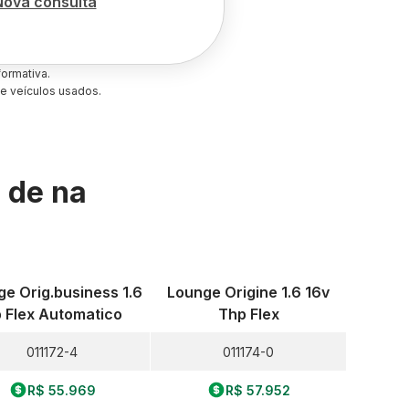
Nova consulta
ormativa.
e veículos usados.
s de
na
e Orig.business 1.6
Lounge Origine 1.6 16v
 Flex Automatico
Thp Flex
011172-4
011174-0
R$ 55.969
R$ 57.952