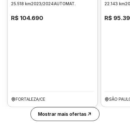
25.518 km
2023/2024
AUTOMAT.
22.143 km
2
R$ 104.690
R$ 95.3
FORTALEZA/CE
SÃO PAUL
Mostrar mais ofertas