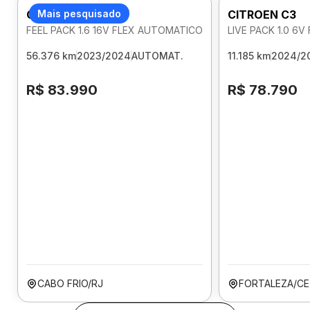
CITROEN C3
Mais pesquisado
CITROEN C3
FEEL PACK 1.6 16V FLEX AUTOMATICO
LIVE PACK 1.0 6
56.376 km
2023/2024
AUTOMAT.
11.185 km
2024/2
R$ 83.990
R$ 78.790
CABO FRIO/RJ
FORTALEZA/CE