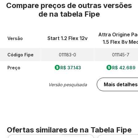
Compare preços de outras versões
de
na tabela Fipe
Attra Origine P
Start 1.2 Flex 12v
Versão
1.5 Flex 8v Me
Código Fipe
011183-0
011145-7
Preço
R$ 37.143
R$ 42.689
Mais detalhes
Versão pesquisada
Ofertas similares de
na Tabela Fipe
Foto 360º