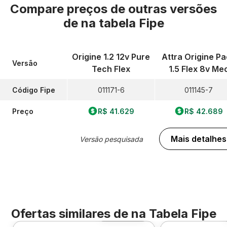
Compare preços de outras versões
de
na tabela Fipe
Origine 1.2 12v Pure
Attra Origine P
Versão
Tech Flex
1.5 Flex 8v Me
Código Fipe
011171-6
011145-7
Preço
R$ 41.629
R$ 42.689
Mais detalhes
Versão pesquisada
Ofertas similares de
na Tabela Fipe
Foto 360º