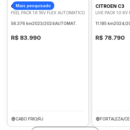
CITROEN C3
Mais pesquisado
CITROEN C3
FEEL PACK 1.6 16V FLEX AUTOMATICO
LIVE PACK 1.0 6
56.376 km
2023/2024
AUTOMAT.
11.185 km
2024/2
R$ 83.990
R$ 78.790
CABO FRIO/RJ
FORTALEZA/CE