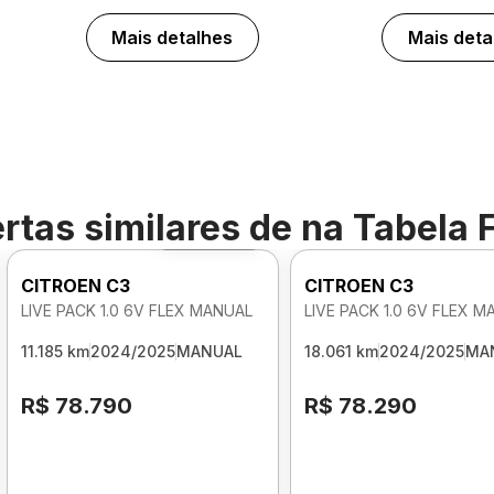
Mais detalhes
Mais deta
rtas similares de
na Tabela 
Foto 360º
CITROEN C3
CITROEN C3
LIVE PACK 1.0 6V FLEX MANUAL
LIVE PACK 1.0 6V FLEX 
11.185 km
2024/2025
MANUAL
18.061 km
2024/2025
MA
R$ 78.790
R$ 78.290