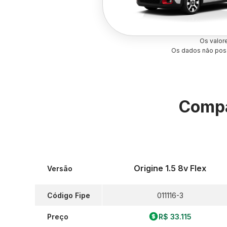
Os valor
Os dados não poss
Compa
Origine 1.5 8v Flex
Versão
Código Fipe
011116-3
Preço
R$ 33.115