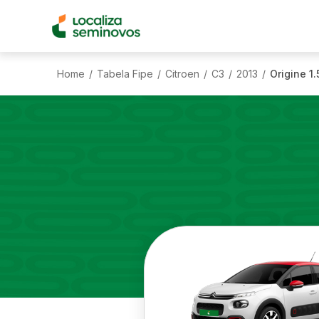
Home
Tabela Fipe
Citroen
C3
2013
Origine 1.
/
/
/
/
/