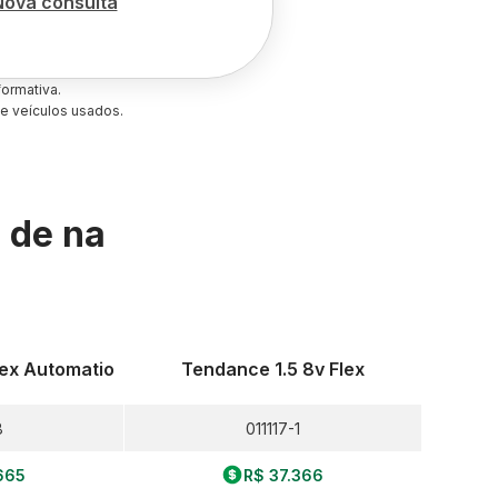
Nova consulta
ormativa.
e veículos usados.
s de
na
Flex Automatio
Tendance 1.5 8v Flex
8
011117-1
665
R$ 37.366