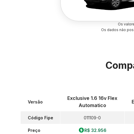
Os valor
Os dados não poss
Compa
Exclusive 1.6 16v Flex
E
Versão
Automatico
Código Fipe
011109-0
Preço
R$ 32.956