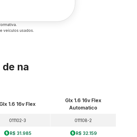
ormativa.
e veículos usados.
s de
na
Glx 1.6 16v Flex
Glx 1.6 16v Flex
Automatico
011102-3
011108-2
R$ 31.985
R$ 32.159