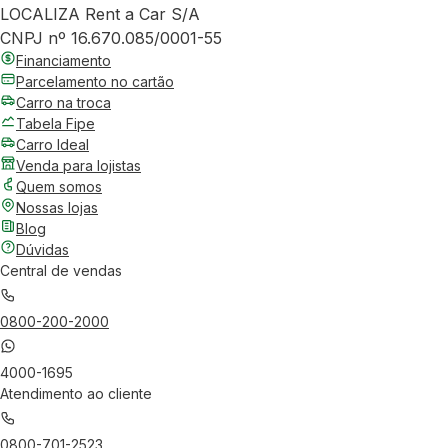
LOCALIZA Rent a Car S/A
CNPJ nº 16.670.085/0001-55
Financiamento
Parcelamento no cartão
Carro na troca
Tabela Fipe
Carro Ideal
Venda para lojistas
Quem somos
Nossas lojas
Blog
Dúvidas
Central de vendas
0800-200-2000
4000-1695
Atendimento ao cliente
0800-701-2523