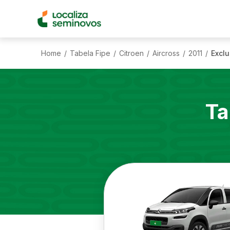
Home
Tabela Fipe
Citroen
Aircross
2011
Exclu
/
/
/
/
/
Ta