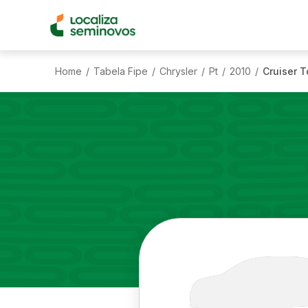
Home
Tabela Fipe
Chrysler
Pt
2010
Cruiser T
/
/
/
/
/