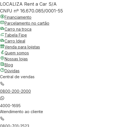
LOCALIZA Rent a Car S/A
CNPJ nº 16.670.085/0001-55
Financiamento
Parcelamento no cartão
Carro na troca
Tabela Fipe
Carro Ideal
Venda para lojistas
Quem somos
Nossas lojas
Blog
Dúvidas
Central de vendas
0800-200-2000
4000-1695
Atendimento ao cliente
0800-701-2523