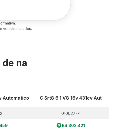
ormativa.
e veículos usados.
s de
na
v Automatico
C Srt8 6.1 V8 16v 431cv Aut
-2
010027-7
.459
R$ 302.421