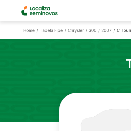
Home
Tabela Fipe
Chrysler
300
2007
C Tour
/
/
/
/
/