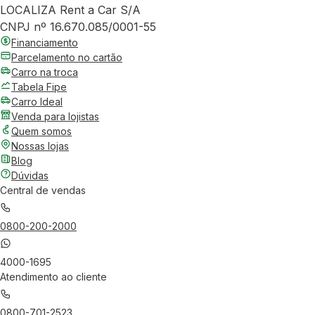
LOCALIZA Rent a Car S/A
CNPJ nº 16.670.085/0001-55
Financiamento
Parcelamento no cartão
Carro na troca
Tabela Fipe
Carro Ideal
Venda para lojistas
Quem somos
Nossas lojas
Blog
Dúvidas
Central de vendas
0800-200-2000
4000-1695
Atendimento ao cliente
0800-701-2523