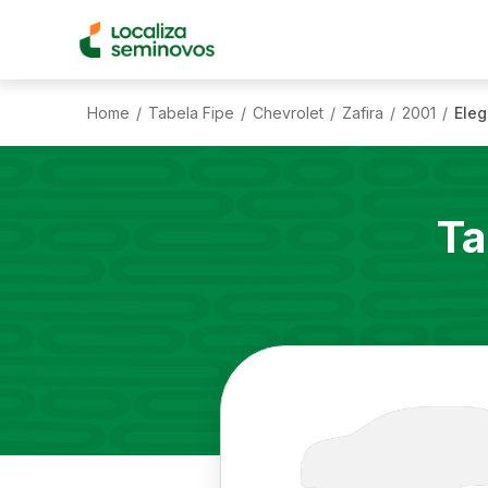
Home
Tabela Fipe
Chevrolet
Zafira
2001
Eleg
/
/
/
/
/
Ta