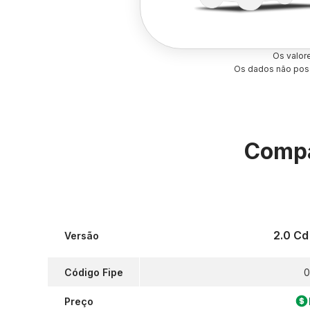
Os valor
Os dados não poss
Compa
2.0 Cd
Versão
Código Fipe
0
Preço