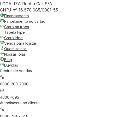
LOCALIZA Rent a Car S/A
CNPJ nº 16.670.085/0001-55
Financiamento
Parcelamento no cartão
Carro na troca
Tabela Fipe
Carro Ideal
Venda para lojistas
Quem somos
Nossas lojas
Blog
Dúvidas
Central de vendas
0800-200-2000
4000-1695
Atendimento ao cliente
0800-701-2523