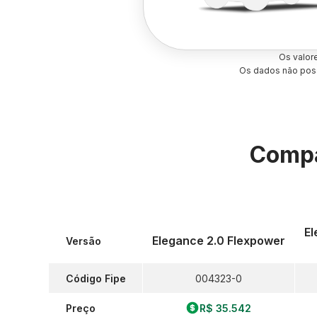
Os valor
Os dados não poss
Compa
El
Elegance 2.0 Flexpower
Versão
Código Fipe
004323-0
Preço
R$ 35.542