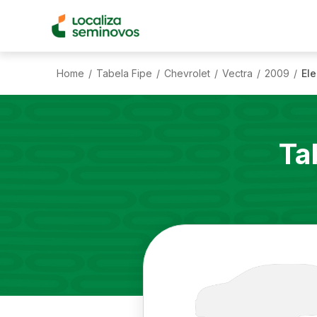
Home
Tabela Fipe
Chevrolet
Vectra
2009
El
/
/
/
/
/
Ta