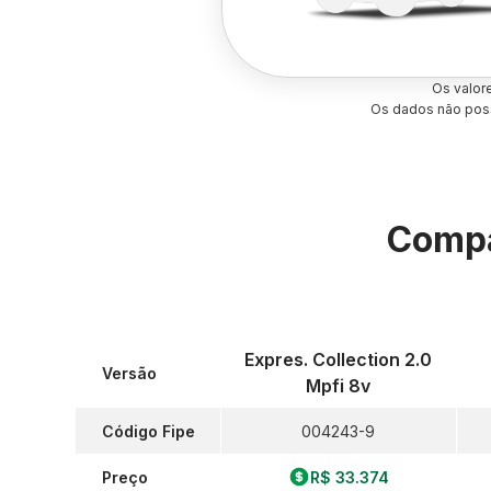
Os valor
Os dados não poss
Compa
Expres. Collection 2.0
Versão
Mpfi 8v
Código Fipe
004243-9
Preço
R$ 33.374