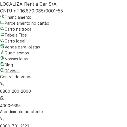
LOCALIZA Rent a Car S/A
CNPJ nº 16.670.085/0001-55
Financiamento
Parcelamento no cartão
Carro na troca
Tabela Fipe
Carro Ideal
Venda para lojistas
Quem somos
Nossas lojas
Blog
Dúvidas
Central de vendas
0800-200-2000
4000-1695
Atendimento ao cliente
0800-701-2523