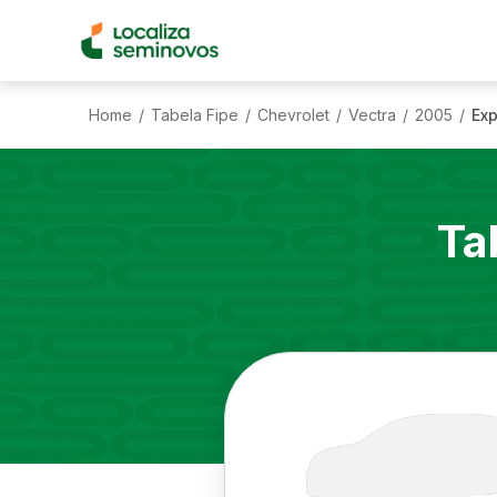
Home
Tabela Fipe
Chevrolet
Vectra
2005
Exp
/
/
/
/
/
Ta