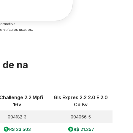
ormativa.
e veículos usados.
s de
na
 Challenge 2.2 Mpfi
Gls Expres.2.2 2.0 E 2.0
16v
Cd 8v
004182-3
004066-5
R$ 23.503
R$ 21.257