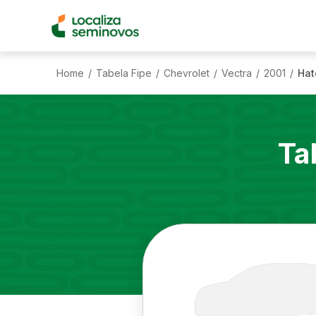
Home
Tabela Fipe
Chevrolet
Vectra
2001
Hat
/
/
/
/
/
Ta