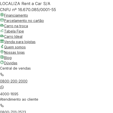
LOCALIZA Rent a Car S/A
CNPJ nº 16.670.085/0001-55
Financiamento
Parcelamento no cartão
Carro na troca
Tabela Fipe
Carro Ideal
Venda para lojistas
Quem somos
Nossas lojas
Blog
Dúvidas
Central de vendas
0800-200-2000
4000-1695
Atendimento ao cliente
0800-701-2523