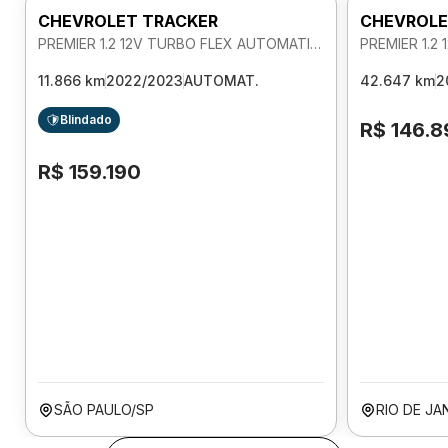
CHEVROLET TRACKER
CHEVROLE
PREMIER 1.2 12V TURBO FLEX AUTOMATICO
11.866 km
2022/2023
AUTOMAT.
42.647 km
2
Blindado
R$ 146.8
R$ 159.190
SÃO PAULO/SP
RIO DE JA