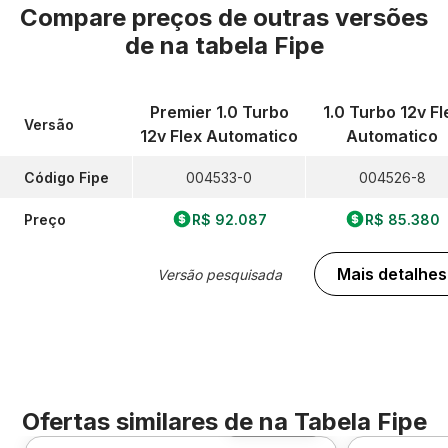
Compare preços de outras versões
de
na tabela Fipe
Premier 1.0 Turbo
1.0 Turbo 12v Fl
Versão
12v Flex Automatico
Automatico
Código Fipe
004533-0
004526-8
Preço
R$ 92.087
R$ 85.380
Mais detalhes
Versão pesquisada
Ofertas similares de
na Tabela Fipe
Foto 360º