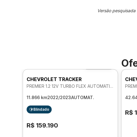
Versão pesquisada
Ofe
Foto 360º
CHEVROLET TRACKER
CHE
PREMIER 1.2 12V TURBO FLEX AUTOMATICO
11.866 km
2022/2023
AUTOMAT.
42.6
Blindado
R$ 
R$ 159.190