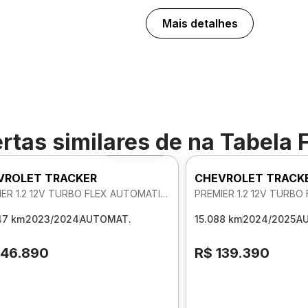
Mais detalhes
rtas similares de
na Tabela 
Foto 360º
VROLET TRACKER
CHEVROLET TRACK
PREMIER 1.2 12V TURBO FLEX AUTOMATICO
47 km
2023/2024
AUTOMAT.
15.088 km
2024/2025
A
146.890
R$ 139.390