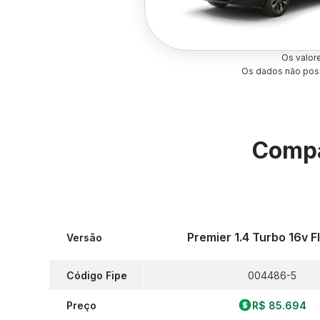
Os valor
Os dados não poss
Compa
Premier 1.4 Turbo 16v F
Versão
Código Fipe
004486-5
Preço
R$ 85.694