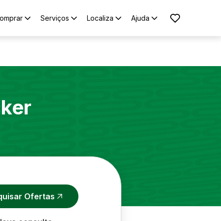
omprar
Serviços
Localiza
Ajuda
cker
quisar Ofertas