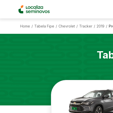
Home
Tabela Fipe
Chevrolet
Tracker
2019
Pr
/
/
/
/
/
Tab