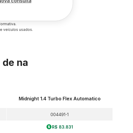
Nova consulta
ormativa.
e veículos usados.
s de
na
Midnight 1.4 Turbo Flex Automatico
004491-1
R$ 83.831