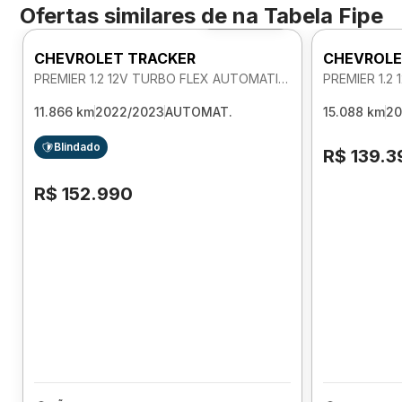
Ofertas similares de
na Tabela Fipe
Foto 360º
CHEVROLET TRACKER
CHEVROLE
PREMIER 1.2 12V TURBO FLEX AUTOMATICO
11.866 km
2022/2023
AUTOMAT.
15.088 km
20
Blindado
R$ 139.3
R$ 152.990