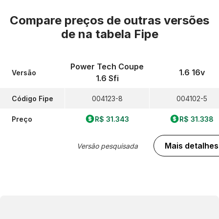
Compare preços de outras versões
de
na tabela Fipe
Power Tech Coupe
1.6 16v
Versão
1.6 Sfi
Código Fipe
004123-8
004102-5
Preço
R$ 31.343
R$ 31.338
Mais detalhes
Versão pesquisada