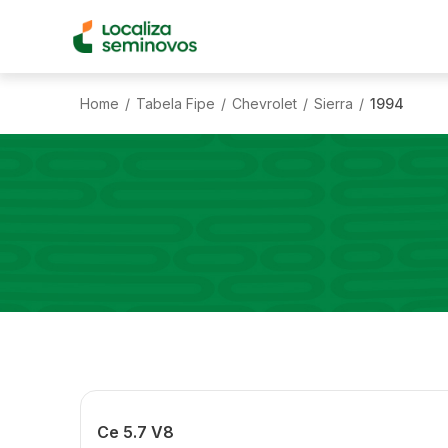
Home
Tabela Fipe
Chevrolet
Sierra
1994
/
/
/
/
Ce 5.7 V8