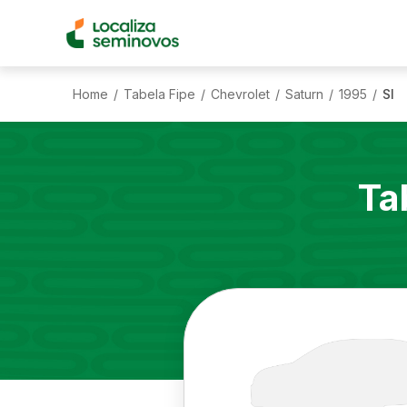
Home
Tabela Fipe
Chevrolet
Saturn
1995
Sl
/
/
/
/
/
Ta