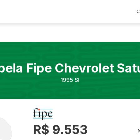
C
bela Fipe
Chevrolet
Sat
1995
Sl
R$ 9.553