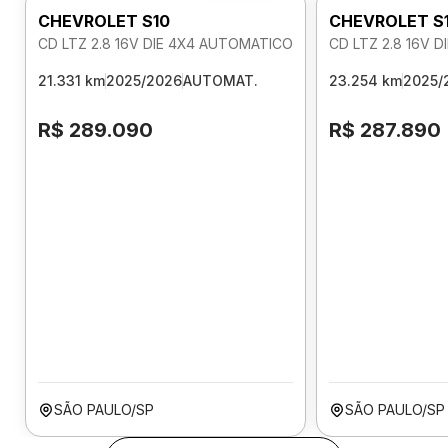
CHEVROLET S10
CHEVROLET S
CD LTZ 2.8 16V DIE 4X4 AUTOMATICO
CD LTZ 2.8 16V 
21.331 km
2025/2026
AUTOMAT.
23.254 km
2025/
R$ 289.090
R$ 287.890
SÃO PAULO/SP
SÃO PAULO/SP