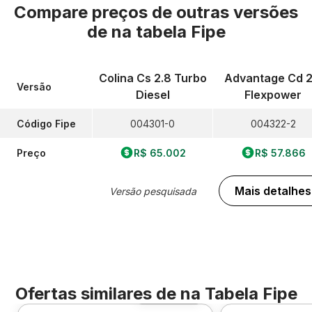
Compare preços de outras versões
de
na tabela Fipe
Colina Cs 2.8 Turbo
Advantage Cd 2
Versão
Diesel
Flexpower
Código Fipe
004301-0
004322-2
Preço
R$ 65.002
R$ 57.866
Mais detalhes
Versão pesquisada
Ofertas similares de
na Tabela Fipe
Foto 360º