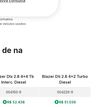
Nova consulta
ormativa.
e veículos usados.
s de
na
zer Dlx 2.8 4x4 Tb
Blazer Dti 2.8 4x2 Turbo
Interc. Diesel
Diesel
004193-9
004226-9
R$ 52.438
R$ 51.039