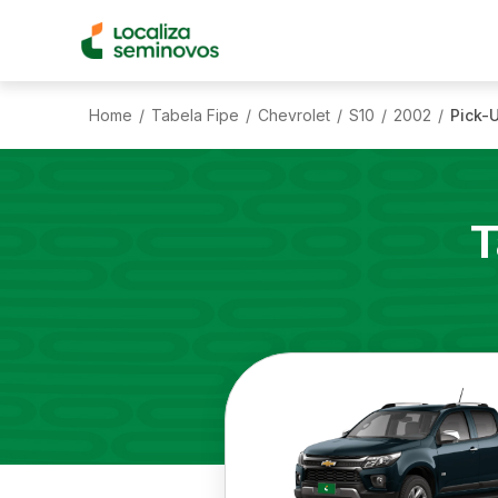
Home
Tabela Fipe
Chevrolet
S10
2002
Pick-
/
/
/
/
/
T