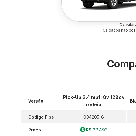
Os valor
Os dados não poss
Compa
Pick-Up 2.4 mpfi 8v 128cv
Bl
Versão
rodeio
Código Fipe
004205-6
Preço
R$ 37.493