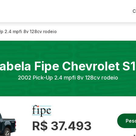
C
Up 2.4 mpfi 8v 128cv rodeio
abela Fipe
Chevrolet
S
2002
Pick-Up 2.4 mpfi 8v 128cv rodeio
Pes
R$ 37.493