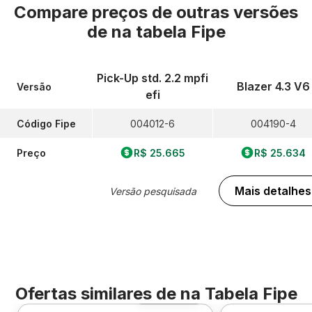
Compare preços de outras versões
de
na tabela Fipe
Pick-Up std. 2.2 mpfi
Blazer 4.3 V6
Versão
efi
Código Fipe
004012-6
004190-4
Preço
R$ 25.665
R$ 25.634
Mais detalhes
Versão pesquisada
Ofertas similares de
na Tabela Fipe
Foto 360º