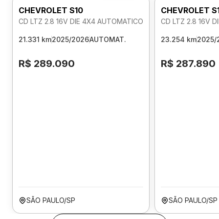
CHEVROLET S10
CHEVROLET S
CD LTZ 2.8 16V DIE 4X4 AUTOMATICO
CD LTZ 2.8 16V 
21.331 km
2025/2026
AUTOMAT.
23.254 km
2025/
R$ 289.090
R$ 287.890
SÃO PAULO/SP
SÃO PAULO/SP