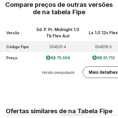
Compare preços de outras versões
de
na tabela Fipe
Sd. P. Pr. Midnight 1.0
Ls 1.0 12v Flex
Versão
Tb Flex Aut
Código Fipe
004531-4
004519-5
Preço
R$ 75.559
R$ 61.712
Mais detalhes
Versão pesquisada
Ofertas similares de
na Tabela Fipe
Foto 360º