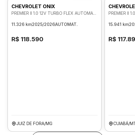
CHEVROLET ONIX
CHEVROLE
PREMIER II 1.0 12V TURBO FLEX AUTOMATICO
11.326 km
2025/2026
AUTOMAT.
15.941 km
20
R$ 118.590
R$ 117.8
JUIZ DE FORA/MG
CUIABÁ/M