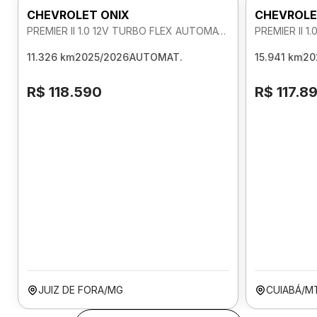
CHEVROLET ONIX
CHEVROLE
PREMIER II 1.0 12V TURBO FLEX AUTOMATICO
11.326 km
2025/2026
AUTOMAT.
15.941 km
20
R$ 118.590
R$ 117.8
JUIZ DE FORA/MG
CUIABÁ/M