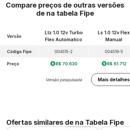
Compare preços de outras versões
de
na tabela Fipe
Ltz 1.0 12v Turbo
Ls 1.0 12v Flex
Versão
Flex Automatico
Manual
Código Fipe
004515-2
004519-5
Preço
R$ 70.630
R$ 61.712
Mais detalhes
Versão pesquisada
Ofertas similares de
na Tabela Fipe
Foto 360º