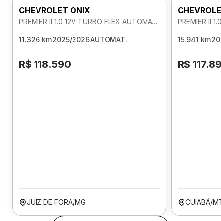
CHEVROLET ONIX
CHEVROLE
PREMIER II 1.0 12V TURBO FLEX AUTOMATICO
11.326 km
2025/2026
AUTOMAT.
15.941 km
20
R$ 118.590
R$ 117.8
JUIZ DE FORA/MG
CUIABÁ/M