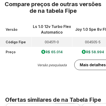
Compare preços de outras versões
de
na tabela Fipe
Ls 1.0 12v Turbo Flex
Joy 1.0 Spe 8v F
Versão
Automatico
Código Fipe
004511-0
004505-5
Preço
R$ 65.014
R$ 58.994
Mais detalhes
Versão pesquisada
Ofertas similares de
na Tabela Fipe
Foto 360º