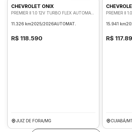
CHEVROLET ONIX
CHEVROLE
PREMIER II 1.0 12V TURBO FLEX AUTOMATICO
11.326 km
2025/2026
AUTOMAT.
15.941 km
20
R$ 118.590
R$ 117.8
JUIZ DE FORA/MG
CUIABÁ/M