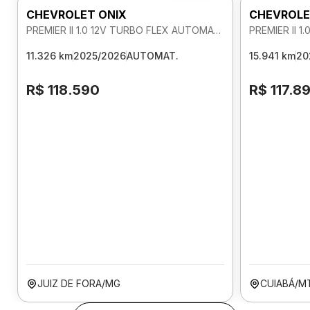
CHEVROLET ONIX
CHEVROLE
PREMIER II 1.0 12V TURBO FLEX AUTOMATICO
11.326 km
2025/2026
AUTOMAT.
15.941 km
20
R$ 118.590
R$ 117.8
JUIZ DE FORA/MG
CUIABÁ/M