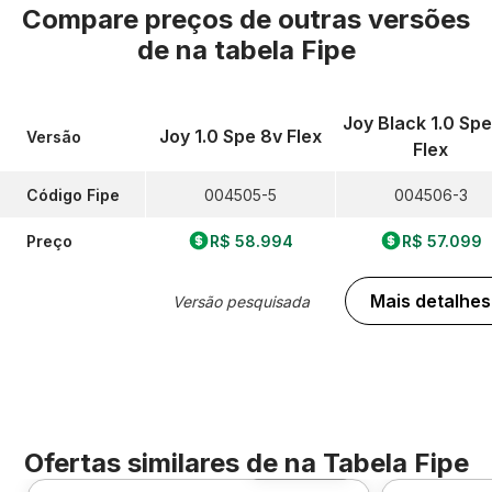
Compare preços de outras versões
de
na tabela Fipe
Joy Black 1.0 Spe
Joy 1.0 Spe 8v Flex
Versão
Flex
Código Fipe
004505-5
004506-3
Preço
R$ 58.994
R$ 57.099
Mais detalhes
Versão pesquisada
Ofertas similares de
na Tabela Fipe
Foto 360º