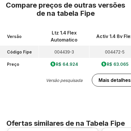
Compare preços de outras versões
de
na tabela Fipe
Ltz 1.4 Flex
Activ 1.4 8v Fle
Versão
Automatico
Código Fipe
004439-3
004472-5
Preço
R$ 64.924
R$ 63.065
Mais detalhes
Versão pesquisada
Ofertas similares de
na Tabela Fipe
Foto 360º