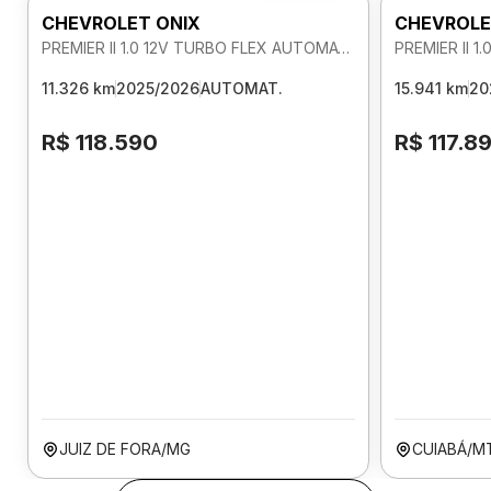
CHEVROLET ONIX
CHEVROLE
PREMIER II 1.0 12V TURBO FLEX AUTOMATICO
11.326 km
2025/2026
AUTOMAT.
15.941 km
20
R$ 118.590
R$ 117.8
JUIZ DE FORA/MG
CUIABÁ/M