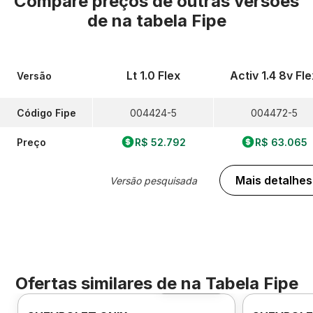
Compare preços de outras versões
de
na tabela Fipe
Lt 1.0 Flex
Activ 1.4 8v Fle
Versão
Código Fipe
004424-5
004472-5
Preço
R$ 52.792
R$ 63.065
Mais detalhes
Versão pesquisada
Ofertas similares de
na Tabela Fipe
Foto 360º