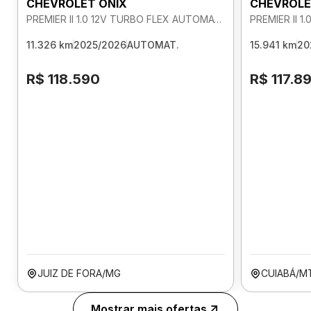
CHEVROLET ONIX
CHEVROLE
PREMIER II 1.0 12V TURBO FLEX AUTOMATICO
11.326 km
2025/2026
AUTOMAT.
15.941 km
20
R$ 118.590
R$ 117.8
JUIZ DE FORA/MG
CUIABÁ/M
Mostrar mais ofertas