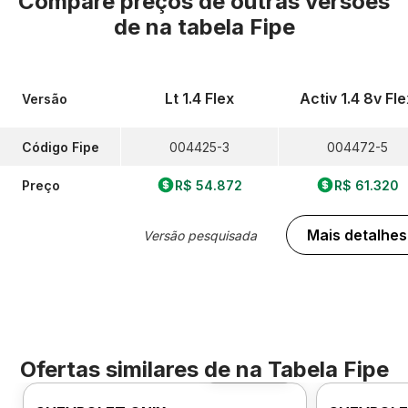
Compare preços de outras versões
de
na tabela Fipe
Lt 1.4 Flex
Activ 1.4 8v Fle
Versão
Código Fipe
004425-3
004472-5
Preço
R$ 54.872
R$ 61.320
Mais detalhes
Versão pesquisada
Ofertas similares de
na Tabela Fipe
Foto 360º