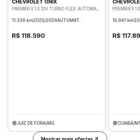
CHEVROLET ONIX
CHEVROLE
PREMIER II 1.0 12V TURBO FLEX AUTOMATICO
11.326 km
2025/2026
AUTOMAT.
15.941 km
20
R$ 118.590
R$ 117.8
JUIZ DE FORA/MG
CUIABÁ/M
Mostrar mais ofertas