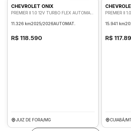
CHEVROLET ONIX
CHEVROLE
PREMIER II 1.0 12V TURBO FLEX AUTOMATICO
11.326 km
2025/2026
AUTOMAT.
15.941 km
20
R$ 118.590
R$ 117.8
JUIZ DE FORA/MG
CUIABÁ/M