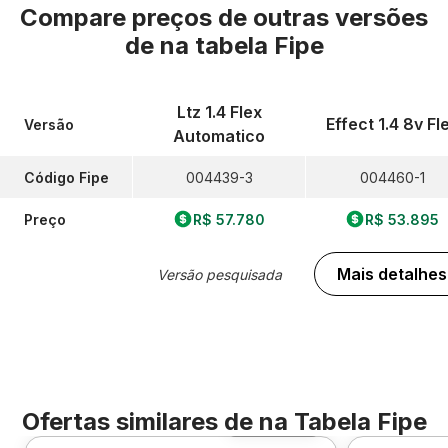
Compare preços de outras versões
de
na tabela Fipe
Ltz 1.4 Flex
Effect 1.4 8v Fl
Versão
Automatico
Código Fipe
004439-3
004460-1
Preço
R$ 57.780
R$ 53.895
Mais detalhes
Versão pesquisada
Ofertas similares de
na Tabela Fipe
Foto 360º