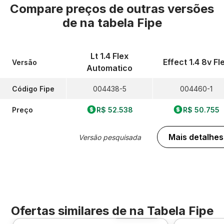
Compare preços de outras versões
de
na tabela Fipe
Lt 1.4 Flex
Effect 1.4 8v Fl
Versão
Automatico
Código Fipe
004438-5
004460-1
Preço
R$ 52.538
R$ 50.755
Mais detalhes
Versão pesquisada
Ofertas similares de
na Tabela Fipe
Foto 360º