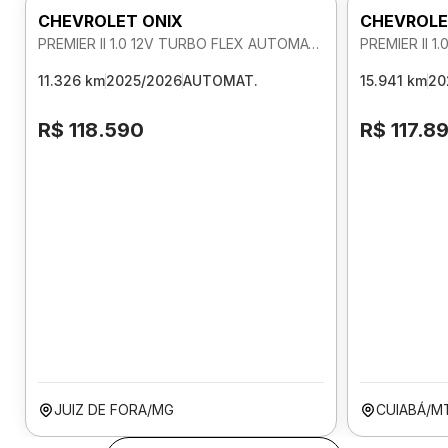
CHEVROLET ONIX
CHEVROLE
PREMIER II 1.0 12V TURBO FLEX AUTOMATICO
11.326 km
2025/2026
AUTOMAT.
15.941 km
20
R$ 118.590
R$ 117.8
JUIZ DE FORA/MG
CUIABÁ/M