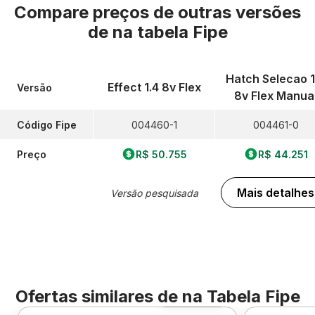
Compare preços de outras versões
de
na tabela Fipe
Hatch Selecao 1
Effect 1.4 8v Flex
Versão
8v Flex Manua
Código Fipe
004460-1
004461-0
Preço
R$ 50.755
R$ 44.251
Mais detalhes
Versão pesquisada
Ofertas similares de
na Tabela Fipe
Foto 360º