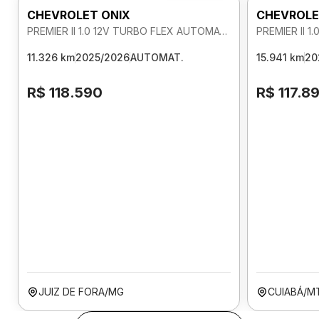
CHEVROLET ONIX
CHEVROLE
PREMIER II 1.0 12V TURBO FLEX AUTOMATICO
11.326 km
2025/2026
AUTOMAT.
15.941 km
20
R$ 118.590
R$ 117.8
JUIZ DE FORA/MG
CUIABÁ/M