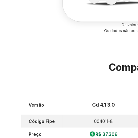
Os valor
Os dados não poss
Compa
Cd 4.1 3.0
Versão
Código Fipe
004011-8
Preço
R$ 37.309