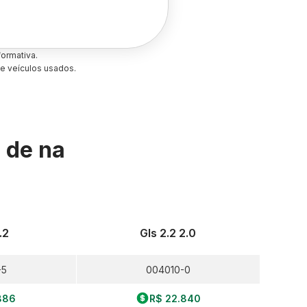
ormativa.
e veículos usados.
s de
na
.2
Gls 2.2 2.0
-5
004010-0
886
R$ 22.840