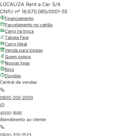
LOCALIZA Rent a Car S/A
CNPJ nº 16.670.085/0001-55
Financiamento
Parcelamento no cartão
Carro na troca
Tabela Fipe
Carro Ideal
Venda para lojistas
Quem somos
Nossas lojas
Blog
Dúvidas
Central de vendas
0800-200-2000
4000-1695
Atendimento ao cliente
0800-701-2523