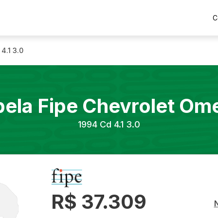
C
 4.1 3.0
bela Fipe
Chevrolet
Om
1994
Cd 4.1 3.0
R$ 37.309