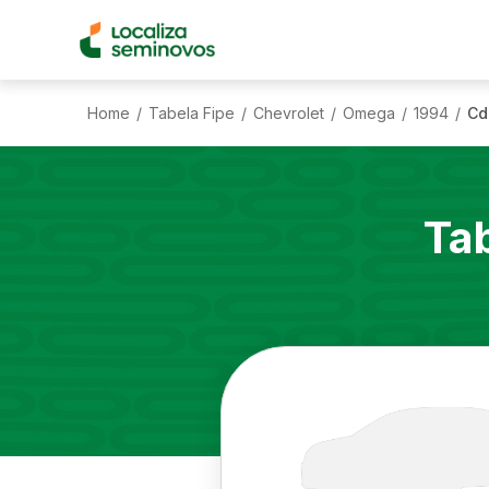
Home
Tabela Fipe
Chevrolet
Omega
1994
Cd
/
/
/
/
/
Ta