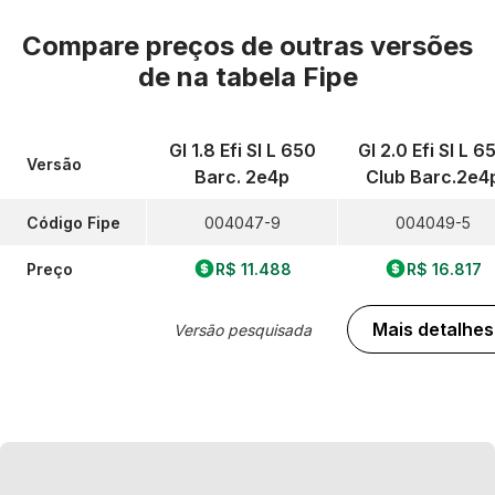
Compare preços de outras versões
de
na tabela Fipe
Gl 1.8 Efi Sl L 650
Gl 2.0 Efi Sl L 6
Versão
Barc. 2e4p
Club Barc.2e4
Código Fipe
004047-9
004049-5
Preço
R$ 11.488
R$ 16.817
Mais detalhes
Versão pesquisada