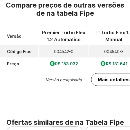
Compare preços de outras versões
de
na tabela Fipe
Premier Turbo Flex
Lt Turbo Flex 1
Versão
1.2 Automatico
Manual
Código Fipe
004542-0
004540-3
Preço
R$ 153.032
R$ 131.641
Mais detalhes
Versão pesquisada
Ofertas similares de
na Tabela Fipe
Foto 360º