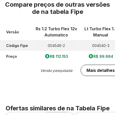
Compare preços de outras versões
de
na tabela Fipe
Rs 1.2 Turbo Flex 12v
Lt Turbo Flex 1
Versão
Automatico
Manual
Código Fipe
004546-2
004540-3
Preço
R$ 112.153
R$ 99.684
Mais detalhes
Versão pesquisada
Ofertas similares de
na Tabela Fipe
Foto 360º