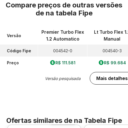
Compare preços de outras versões
de
na tabela Fipe
Premier Turbo Flex
Lt Turbo Flex 1
Versão
1.2 Automatico
Manual
Código Fipe
004542-0
004540-3
Preço
R$ 111.581
R$ 99.684
Mais detalhes
Versão pesquisada
Ofertas similares de
na Tabela Fipe
Foto 360º