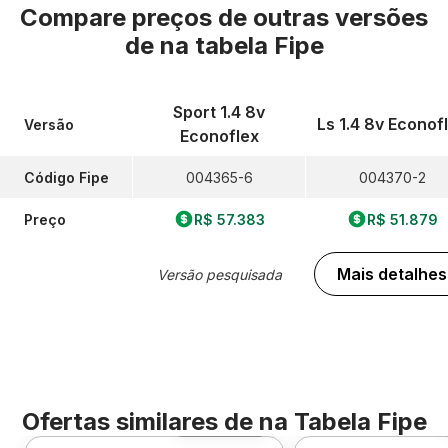
Compare preços de outras versões
de
na tabela Fipe
Sport 1.4 8v
Ls 1.4 8v Econof
Versão
Econoflex
Código Fipe
004365-6
004370-2
Preço
R$ 57.383
R$ 51.879
Mais detalhes
Versão pesquisada
Ofertas similares de
na Tabela Fipe
Foto 360º