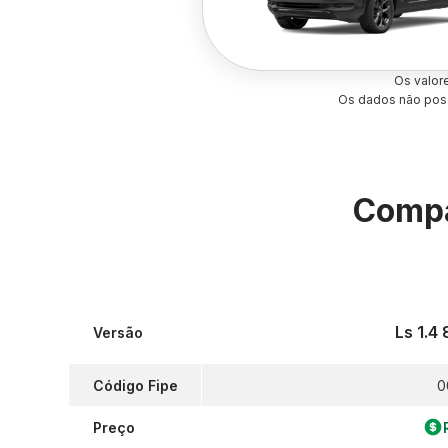
Os valor
Os dados não poss
Compa
Ls 1.4
Versão
Código Fipe
0
Preço