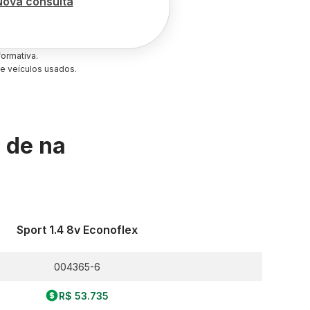
Nova consulta
ormativa.
e veículos usados.
s de
na
Sport 1.4 8v Econoflex
004365-6
R$ 53.735