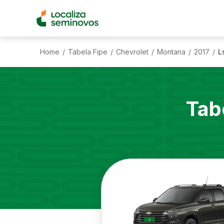
Home
Tabela Fipe
Chevrolet
Montana
2017
L
/
/
/
/
/
Tab