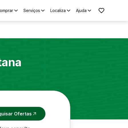
omprar
Serviços
Localiza
Ajuda
tana
quisar Ofertas