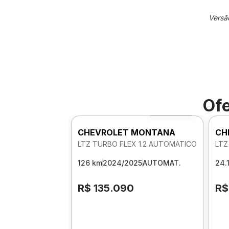
Versã
Ofe
Foto 360º
CHEVROLET MONTANA
CH
LTZ TURBO FLEX 1.2 AUTOMATICO
LTZ
126 km
2024/2025
AUTOMAT.
24.
R$ 135.090
R$