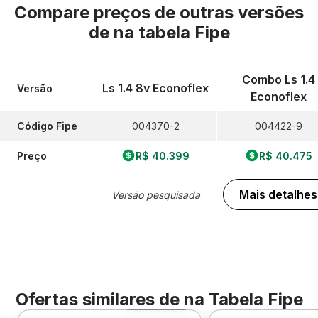
Compare preços de outras versões
de
na tabela Fipe
Combo Ls 1.4
Ls 1.4 8v Econoflex
Versão
Econoflex
Código Fipe
004370-2
004422-9
Preço
R$ 40.399
R$ 40.475
Mais detalhes
Versão pesquisada
Ofertas similares de
na Tabela Fipe
Foto 360º