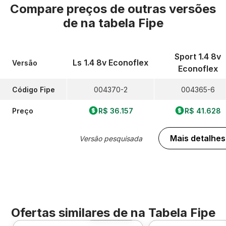
Compare preços de outras versões
de
na tabela Fipe
Sport 1.4 8v
Ls 1.4 8v Econoflex
Versão
Econoflex
Código Fipe
004370-2
004365-6
Preço
R$ 36.157
R$ 41.628
Mais detalhes
Versão pesquisada
Ofertas similares de
na Tabela Fipe
Foto 360º