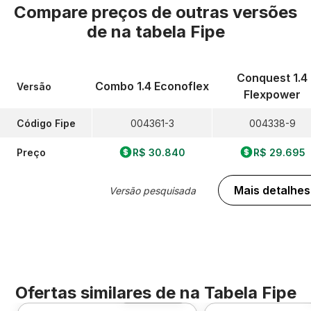
Compare preços de outras versões
de
na tabela Fipe
Conquest 1.4
Combo 1.4 Econoflex
Versão
Flexpower
Código Fipe
004361-3
004338-9
Preço
R$ 30.840
R$ 29.695
Mais detalhes
Versão pesquisada
Ofertas similares de
na Tabela Fipe
Foto 360º