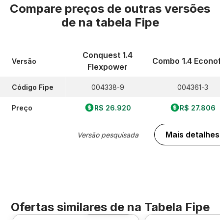
Compare preços de outras versões
de
na tabela Fipe
Conquest 1.4
Combo 1.4 Econo
Versão
Flexpower
Código Fipe
004338-9
004361-3
Preço
R$ 26.920
R$ 27.806
Mais detalhes
Versão pesquisada
Ofertas similares de
na Tabela Fipe
Foto 360º