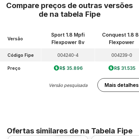
Compare preços de outras versões
de
na tabela Fipe
Sport 1.8 Mpfi
Conquest 1.8 8
Versão
Flexpower 8v
Flexpower
Código Fipe
004240-4
004239-0
Preço
R$ 35.896
R$ 31.535
Mais detalhes
Versão pesquisada
Ofertas similares de
na Tabela Fipe
Foto 360º