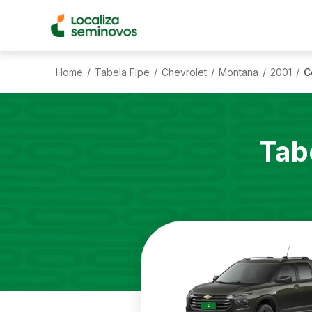
Home
Tabela Fipe
Chevrolet
Montana
2001
C
/
/
/
/
/
Tab