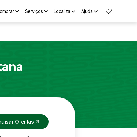
omprar
Serviços
Localiza
Ajuda
tana
quisar Ofertas