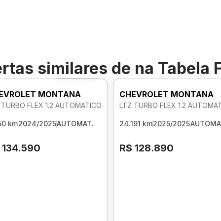
rtas similares de
na Tabela 
Foto 360º
EVROLET MONTANA
CHEVROLET MONTANA
 TURBO FLEX 1.2 AUTOMATICO
LTZ TURBO FLEX 1.2 AUTOMA
50 km
2024/2025
AUTOMAT.
24.191 km
2025/2025
AUTOMA
 134.590
R$ 128.890