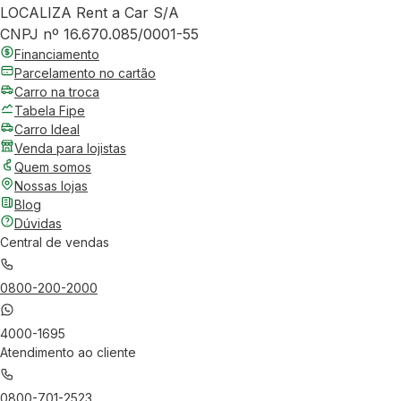
LOCALIZA Rent a Car S/A
CNPJ nº 16.670.085/0001-55
Financiamento
Parcelamento no cartão
Carro na troca
Tabela Fipe
Carro Ideal
Venda para lojistas
Quem somos
Nossas lojas
Blog
Dúvidas
Central de vendas
0800-200-2000
4000-1695
Atendimento ao cliente
0800-701-2523