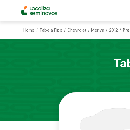
Home
Tabela Fipe
Chevrolet
Meriva
2012
Pre
/
/
/
/
/
Ta