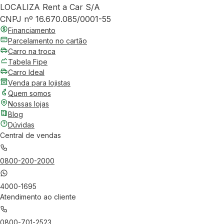
LOCALIZA Rent a Car S/A
CNPJ nº 16.670.085/0001-55
Financiamento
Parcelamento no cartão
Carro na troca
Tabela Fipe
Carro Ideal
Venda para lojistas
Quem somos
Nossas lojas
Blog
Dúvidas
Central de vendas
0800-200-2000
4000-1695
Atendimento ao cliente
0800-701-2523