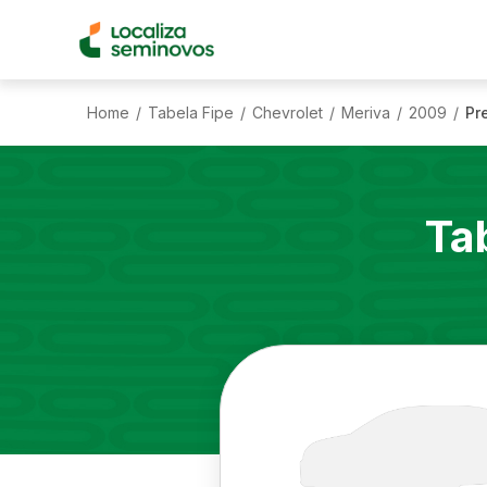
Home
Tabela Fipe
Chevrolet
Meriva
2009
Pr
/
/
/
/
/
Ta