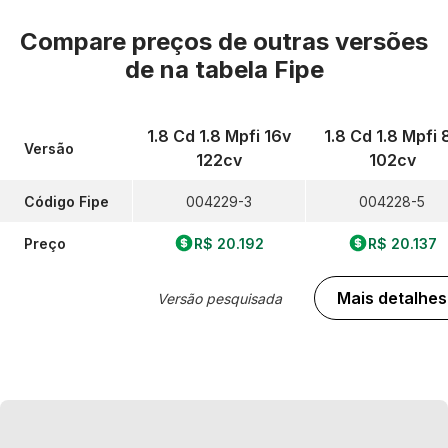
Compare preços de outras versões
de
na tabela Fipe
1.8 Cd 1.8 Mpfi 16v
1.8 Cd 1.8 Mpfi 
Versão
122cv
102cv
Código Fipe
004229-3
004228-5
Preço
R$ 20.192
R$ 20.137
Mais detalhes
Versão pesquisada