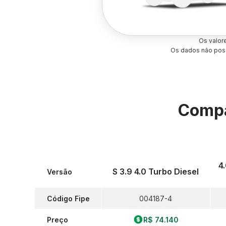
Os valor
Os dados não poss
Compa
4
S 3.9 4.0 Turbo Diesel
Versão
Código Fipe
004187-4
Preço
R$ 74.140