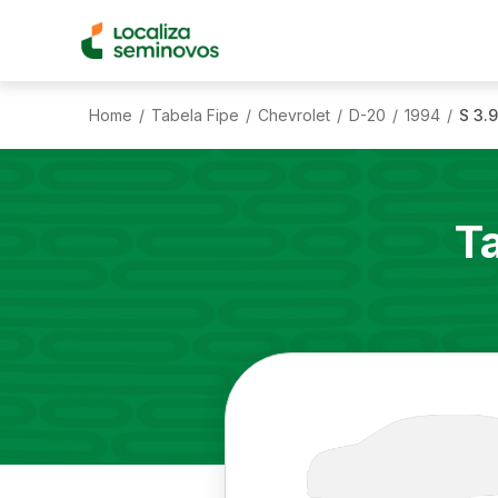
Home
Tabela Fipe
Chevrolet
D-20
1994
S 3.
/
/
/
/
/
T