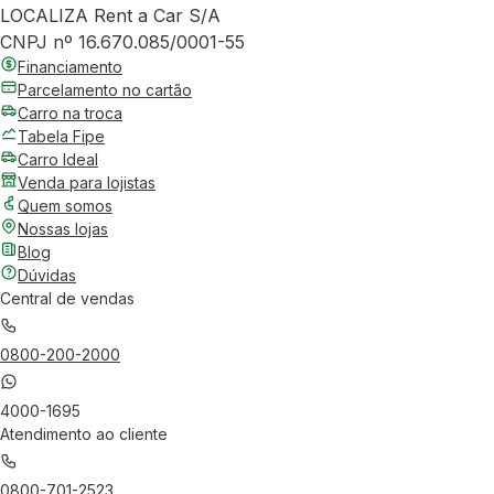
LOCALIZA Rent a Car S/A
CNPJ nº 16.670.085/0001-55
Financiamento
Parcelamento no cartão
Carro na troca
Tabela Fipe
Carro Ideal
Venda para lojistas
Quem somos
Nossas lojas
Blog
Dúvidas
Central de vendas
0800-200-2000
4000-1695
Atendimento ao cliente
0800-701-2523