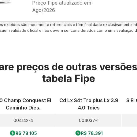
Preço Fipe atualizado em
Ago/2026
es exibidos são meramente referenciais e têm finalidade exclusivamente inf
uem validade oficial e não devem ser considerados como uma avaliação d
re preços de outras versõe
tabela Fipe
.0 Champ Conquest El
Cd Lx S4t Tro.plus Lx 3.9
S El
Caminho Dies.
4.0 Tdies
004142-4
004037-1
R$ 78.105
R$ 78.391